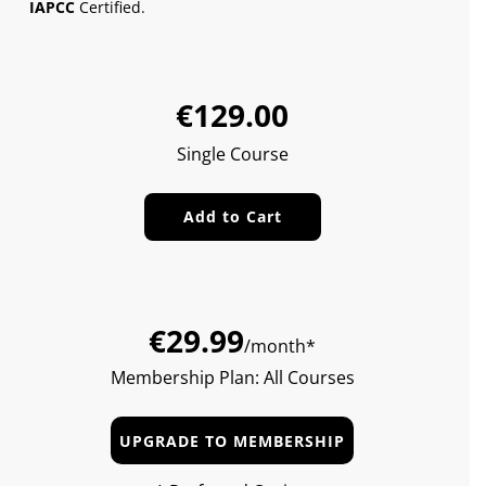
IAPCC
Certified.
Sale
Regular
€129.00
price
price
Single Course
Add to Cart
€29.99
/month*
Membership Plan: All Courses
UPGRADE TO MEMBERSHIP